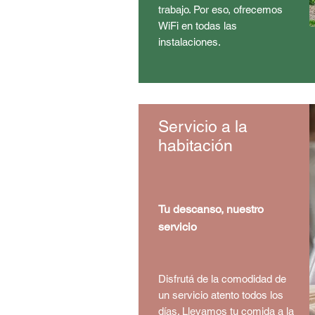
trabajo. Por eso, ofrecemos
WiFi en todas las
instalaciones.
Servicio a la
habitación
Tu descanso, nuestro
servicio
Disfrutá de la comodidad de
un servicio atento todos los
días. Llevamos tu comida a la