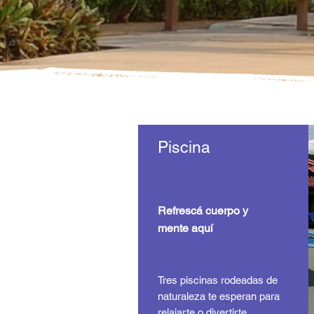
Piscina
Refrescá cuerpo y
mente aquí
Tres piscinas rodeadas de
naturaleza te esperan para
relajarte o divertirte.