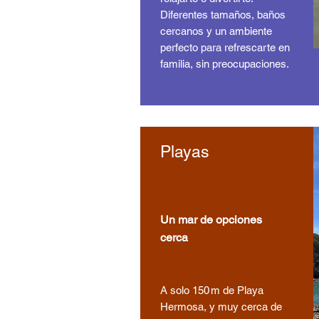
Diferentes tamaños, baños
cercanos y un ambiente
perfecto para refrescarte en
familia, sin preocupaciones.
Playas
Un mar de opciones
cerca
A solo 150 m de Playa
Hermosa, y muy cerca de