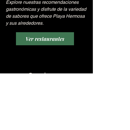
Explore nuestras recomendaciones
gastronómicas y disfrute de la variedad
de sabores que ofrece Playa Hermosa
y sus alrededores.
Ver restaurantes
Guía de viaje
Encuentre información útil sobre
playas, actividades, atracciones y
recomendaciones para aprovechar al
máximo su estadía en Guanacaste.
Ver Blog